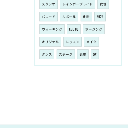
スタジオ
レインボープライド
女性
パレード
ルポール
化粧
2023
ウォーキング
LGBTQ
ポージング
オリジナル
レッスン
メイク
ダンス
ステージ
表現
歌