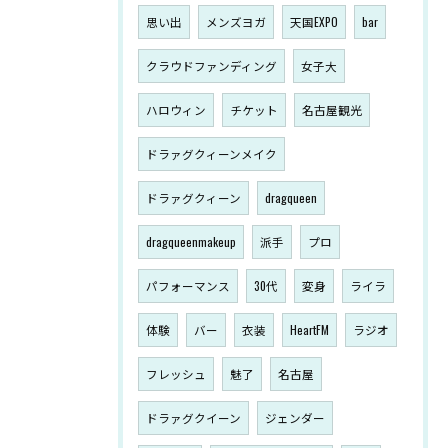
思い出
メンズヨガ
天国EXPO
bar
クラウドファンディング
女子大
ハロウィン
チケット
名古屋観光
ドラァグクィーンメイク
ドラァグクィーン
dragqueen
dragqueenmakeup
派手
プロ
パフォーマンス
30代
変身
ライラ
体験
バー
衣装
HeartFM
ラジオ
フレッシュ
魅了
名古屋
ドラァグクイーン
ジェンダー