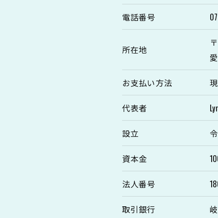
電話番号
0
〒
所在地
愛
お支払い方法
現
代表者
L
設立
令
資本金
1
法人番号
18
取引銀行
岐