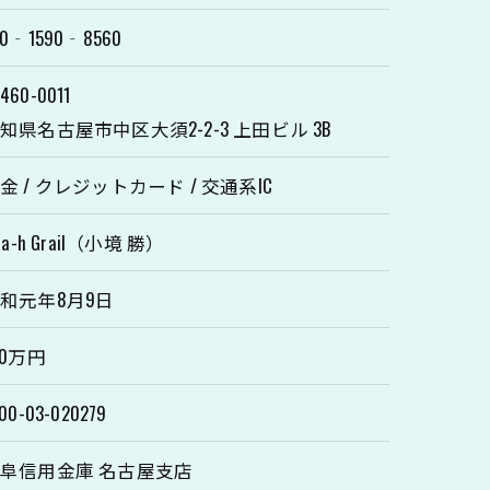
70‐1590‐8560
460-0011
知県名古屋市中区大須2-2-3 上田ビル 3B
金 / クレジットカード / 交通系IC
yra-h Grail（小境 勝）
和元年8月9日
00万円
00-03-020279
阜信用金庫 名古屋支店