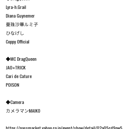
Lyra-h.Grail
Diana Guynemer
曼珠沙華ルミ子
ひなげし
Coppy Official
◆MC DragQueen
JAO⭐︎TRICK
Cari de Cature
POISON
◆Camera
カメラマンMAIKO
https://passmarket.yahoo.co.jp/event/show/detail/02a05cd9pw5