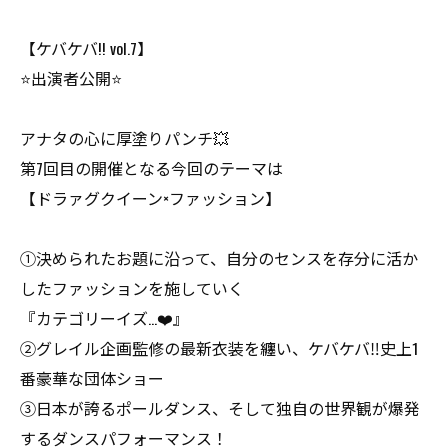
【ケバケバ!! vol.7】
⭐️出演者公開⭐️
アナタの心に厚塗りパンチ💥
第7回目の開催となる今回のテーマは
【ドラァグクイーン×ファッション】
①決められたお題に沿って、自分のセンスを存分に活か
したファッションを施していく
『カテゴリーイズ…❤️』
②グレイル企画監修の最新衣装を纏い、ケバケバ‼︎史上1
番豪華な団体ショー
③日本が誇るポールダンス、そして独自の世界観が爆発
するダンスパフォーマンス！