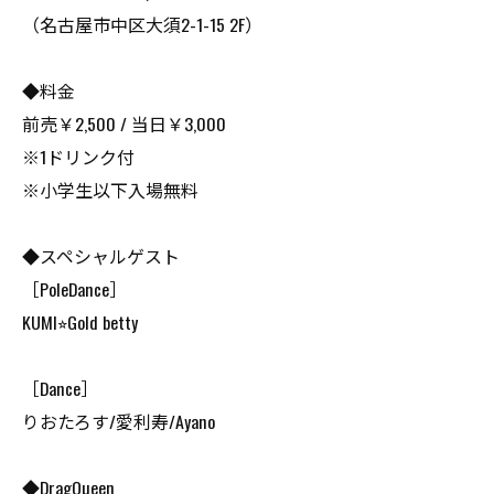
（名古屋市中区大須2-1-15 2F）
◆料金
前売￥2,500 / 当日￥3,000
※1ドリンク付
※小学生以下入場無料
◆スペシャルゲスト
［PoleDance］
KUMI⭐︎Gold betty
［Dance］
りおたろす/愛利寿/Ayano
◆DragQueen