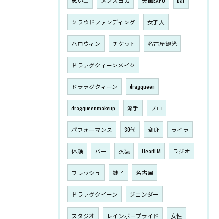
思い出
メンズヨガ
天国EXPO
bar
クラウドファンディング
女子大
ハロウィン
チケット
名古屋観光
ドラァグクィーンメイク
ドラァグクィーン
dragqueen
dragqueenmakeup
派手
プロ
パフォーマンス
30代
変身
ライラ
体験
バー
衣装
HeartFM
ラジオ
フレッシュ
魅了
名古屋
ドラァグクイーン
ジェンダー
スタジオ
レインボープライド
女性