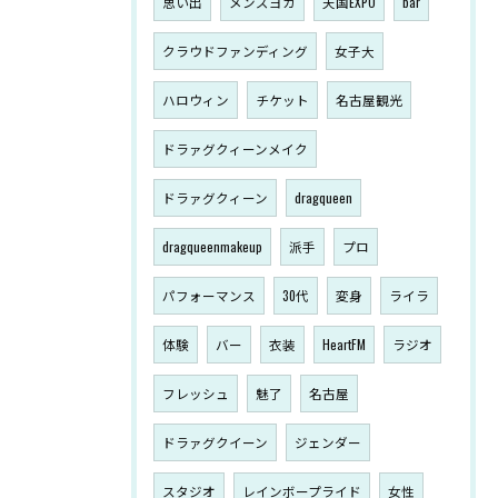
思い出
メンズヨガ
天国EXPO
bar
クラウドファンディング
女子大
ハロウィン
チケット
名古屋観光
ドラァグクィーンメイク
ドラァグクィーン
dragqueen
dragqueenmakeup
派手
プロ
パフォーマンス
30代
変身
ライラ
体験
バー
衣装
HeartFM
ラジオ
フレッシュ
魅了
名古屋
ドラァグクイーン
ジェンダー
スタジオ
レインボープライド
女性