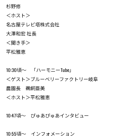
杉野修
＜ホスト＞
名古屋テレビ塔株式会社
大澤和宏 社長
＜聞き手＞
平松雅恵
10:30頃～ 「ハーモニーTube」
＜ゲスト＞ブルーベリーファクトリー岐阜
農園長 鵜飼亜美
＜ホスト＞平松雅恵
10:47頃～ ぴゅあぴゅあインタビュー
10:55頃～ インフォメーション