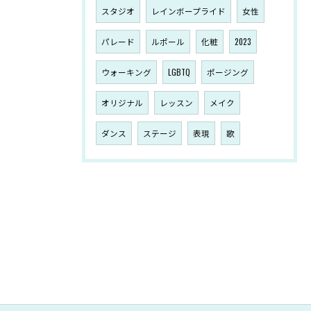
スタジオ
レインボープライド
女性
パレード
ルポール
化粧
2023
ウォーキング
LGBTQ
ポージング
オリジナル
レッスン
メイク
ダンス
ステージ
表現
歌