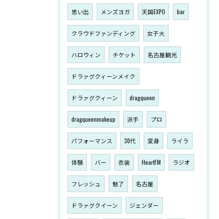
思い出
メンズヨガ
天国EXPO
bar
クラウドファンディング
女子大
ハロウィン
チケット
名古屋観光
ドラァグクィーンメイク
ドラァグクィーン
dragqueen
dragqueenmakeup
派手
プロ
パフォーマンス
30代
変身
ライラ
体験
バー
衣装
HeartFM
ラジオ
フレッシュ
魅了
名古屋
ドラァグクイーン
ジェンダー