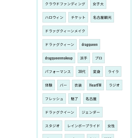
クラウドファンディング
女子大
ハロウィン
チケット
名古屋観光
ドラァグクィーンメイク
ドラァグクィーン
dragqueen
dragqueenmakeup
派手
プロ
パフォーマンス
30代
変身
ライラ
体験
バー
衣装
HeartFM
ラジオ
フレッシュ
魅了
名古屋
ドラァグクイーン
ジェンダー
スタジオ
レインボープライド
女性