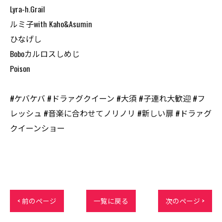
Lyra-h.Grail
ルミ子with Kaho&Asumin
ひなげし
Boboカルロスしめじ
Poison
#ケバケバ #ドラァグクイーン #大須 #子連れ大歓迎 #フ
レッシュ #音楽に合わせてノリノリ #新しい扉 #ドラァグ
クイーンショー
< 前のページ
一覧に戻る
次のページ >