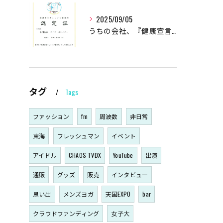
2025/09/05
うちの会社、『健康宣言』始めました！
タグ
Tags
ファッション
fm
周波数
非日常
東海
フレッシュマン
イベント
アイドル
CHAOS TVDX
YouTube
出演
通販
グッズ
販売
インタビュー
思い出
メンズヨガ
天国EXPO
bar
クラウドファンディング
女子大