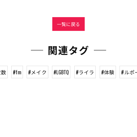
一覧に戻る
関連タグ
波数
#fm
#メイク
#LGBTQ
#ライラ
#体験
#ルポ