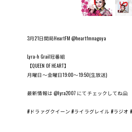
3月21日開局HeartFM @heartfmnagoya
⁡Lyra-h Grail冠番組
⁡【QUEEN OF HEART】
月曜日～金曜日19:00～19:50(生放送)
最新情報は @lyra2007 にてチェックしてね🤗
#ドラァグクイーン #ライラグレイル #ラジオ #heartf