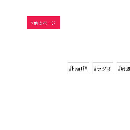
< 前のページ
#HeartFM
#ラジオ
#周