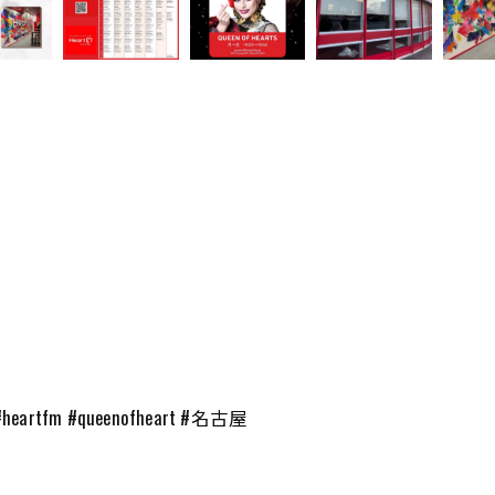
m #queenofheart #名古屋